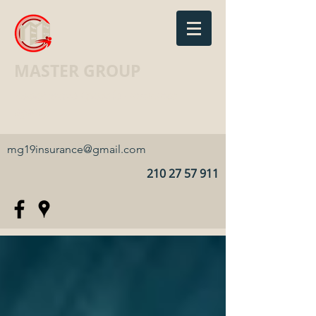
MASTER GROUP
Ασφαλιστικό Γραφείο · Insurance
agency
mg19insurance@gmail.com
210 27 57 911