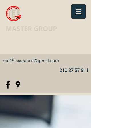
MASTER GROUP
Ασφαλιστικό Γραφείο · Insurance
agency
mg19insurance@gmail.com
210 27 57 911