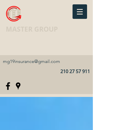
MASTER GROUP
Ασφαλιστικό Γραφείο · Insurance
agency
mg19insurance@gmail.com
210 27 57 911