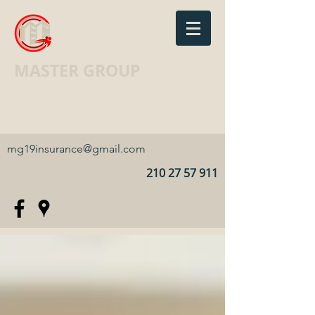
MASTER GROUP
Ασφαλιστικό Γραφείο · Insurance
agency
mg19insurance@gmail.com
210 27 57 911