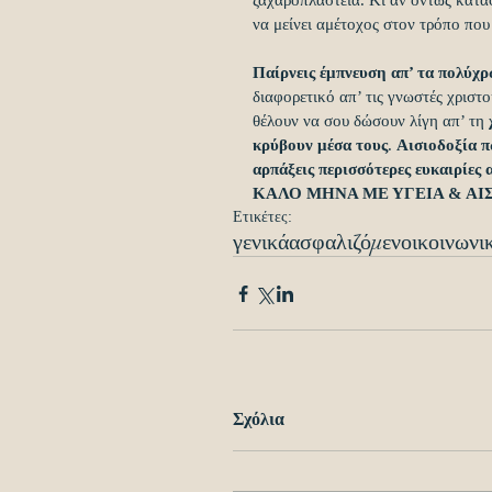
ζαχαροπλαστεία. Κι αν όντως καταφ
να μείνει αμέτοχος στον τρόπο που
Παίρνεις έμπνευση απ’ τα πολύχ
διαφορετικό απ’ τις γνωστές χριστ
θέλουν να σου δώσουν λίγη απ’ τη 
κρύβουν μέσα τους
. 
Αισιοδοξία πω
αρπάξεις περισσότερες ευκαιρίες
ΚΑΛΟ ΜΗΝΑ ΜΕ ΥΓΕΙΑ & ΑΙΣ
Ετικέτες:
γενικά
ασφαλιζόμενοι
κοινωνι
Σχόλια