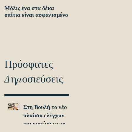
Μόλις ένα στα δέκα
Οδηγίες προς τους
σπίτια είναι ασφαλισμένο
πολίτες ενόψει των
ηλεκτρονικών
διασταυρώσεων για τον
εντοπισμό ανασφάλιστω
οχημά
Πρόσφατες
Δημοσιεύσεις
Στη Βουλή το νέο
πλαίσιο ελέγχων
και κυρώσεων για
τα ανασφάλιστα