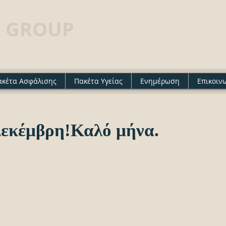
 GROUP
· Insurance agency
ακέτα Ασφάλισης
Πακέτα Υγείας
Ενημέρωση
Επικοιν
Δεκέμβρη!Καλό μήνα.