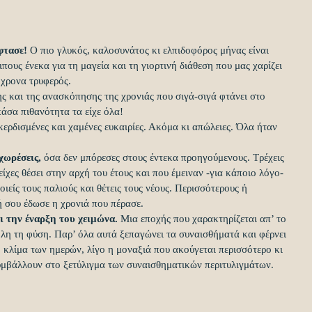
φτασε!
 Ο πιο γλυκός, καλοσυνάτος κι ελπιδοφόρος μήνας είναι 
ιπους ένεκα για τη μαγεία και τη γιορτινή διάθεση που μας χαρίζει 
χρονα τρυφερός.
ς και της ανασκόπησης της χρονιάς που σιγά-σιγά φτάνει στο 
πάσα πιθανότητα τα είχε όλα!
κερδισμένες και χαμένες ευκαιρίες. Ακόμα κι απώλειες. Όλα ήταν 
χωρέσεις, 
όσα δεν μπόρεσες στους έντεκα προηγούμενους. Τρέχεις 
ίχες θέσει στην αρχή του έτους και που έμειναν -για κάποιο λόγο- 
είς τους παλιούς και θέτεις τους νέους. Περισσότερους ή 
ή σου έδωσε η χρονιά που πέρασε.
ι την έναρξη του χειμώνα.
 Μια εποχής που χαρακτηρίζεται απ’ το 
όλη τη φύση. Παρ’ όλα αυτά ξεπαγώνει τα συναισθήματά και φέρνει 
 κλίμα των ημερών, λίγο η μοναξιά που ακούγεται περισσότερο κι 
συμβάλλουν στο ξετύλιγμα των συναισθηματικών περιτυλιγμάτων.