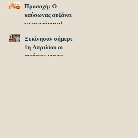
Προσοχή: O
οχήματα!
καύσωνας αυξάνει
τα ατυχήματα!
Ξεκίνησαν σήμερα
1η Απριλίου οι
αιτήσεις για το
Υouth Pass 2024!