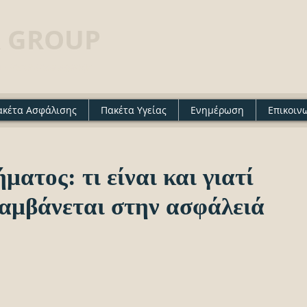
 GROUP
· Insurance agency
ακέτα Ασφάλισης
Πακέτα Υγείας
Ενημέρωση
Επικοιν
ατος: τι είναι και γιατί
λαμβάνεται στην ασφάλειά