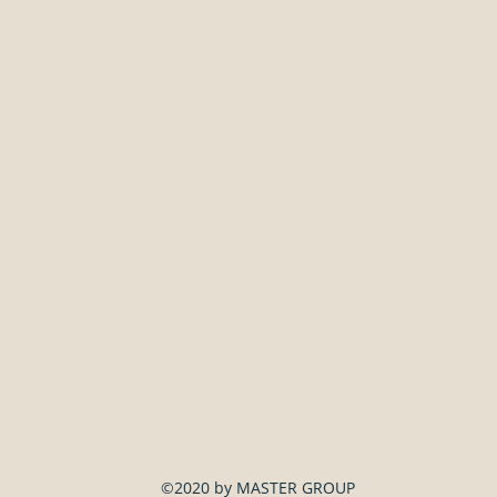
MASTER GROUP
Επικοινωνία
mg19insurance@gmail.com
210 27 57 911
©2020 by MASTER GROUP