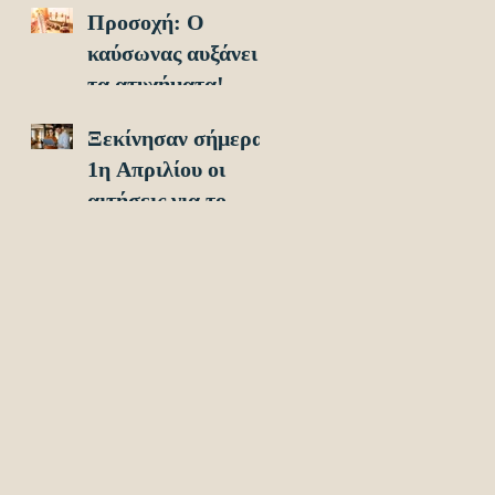
Προσοχή: O
οχήματα!
καύσωνας αυξάνει
τα ατυχήματα!
Ξεκίνησαν σήμερα
1η Απριλίου οι
αιτήσεις για το
Υouth Pass 2024!