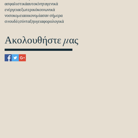
ασφαλιστικά
αυτοκίνητα
γενικά
ενέργεια
εξωτερικό
κοινωνικά
νοσοκομεια
οικονομία
σαν σήμερα
σπουδές
σύνταξη
υγεια
φορολογικά
Ακολουθήστε μας
Θα μας βρείτε
Πιττακού 19, Νέα Ιωνία 142 31