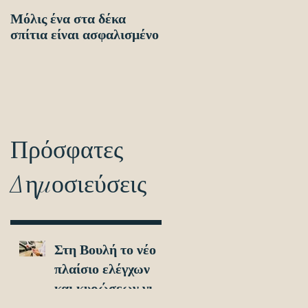
Μόλις ένα στα δέκα
Οδηγίες προς τους
σπίτια είναι ασφαλισμένο
πολίτες ενόψει των
ηλεκτρονικών
διασταυρώσεων για τον
εντοπισμό ανασφάλιστω
οχημά
Πρόσφατες
Δημοσιεύσεις
Στη Βουλή το νέο
πλαίσιο ελέγχων
και κυρώσεων για
τα ανασφάλιστα