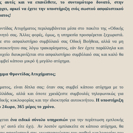
ις αυτές και να επανέλθετε, το συντομότερο δυνατό, στην 
χει, αρκεί να έχετε την υποστήριξη ενός σωστού ασφαλιστικού 
ατος!
οντίδας Ατυχήματος περιλαμβάνεται μέσα στο πακέτο της «Οδικής 
νητό σας. Άλλες φορές, όμως, η υπηρεσία προσφέρεται ξεχωριστά. 
τε στο ασφαλιστήριο συμβόλαιό σας Οδική Βοήθεια, αλλά να μη 
υτοκινήτου σας λόγω τρακαρίσματος, εάν δεν έχετε παράλληλα και 
χείο διευκρινίζεται στο ασφαλιστήριο συμβόλαιό σας και καλό θα 
συμβεί κάποιο μικρό ή μεγάλο ατύχημα.
αμμα Φροντίδας Ατυχήματος;
ατος, είναι δίπλα σας: όταν σας συμβεί κάποιο ατύχημα με το 
λλάδας, αλλά και όποτε χρειάζεστε συμβουλές τηλεφωνικώς για 
ικής κυκλοφορίας και την ιδιοκτησία αυτοκινήτου.
 Η υποστήριξη 
ο 24ωρο, 365 μέρες το χρόνο.
εται 
ένα ειδικό σύνολο υπηρεσιών 
για την περίπτωση εμπλοκής 
γι’ αυτό είτε όχι).  Αν λοιπόν εμπλακείτε σε κάποιο ατύχημα, θα 
την ασφαλιστική σας, γνωστοποιώντας τον αριθμό κυκλοφορίας του 