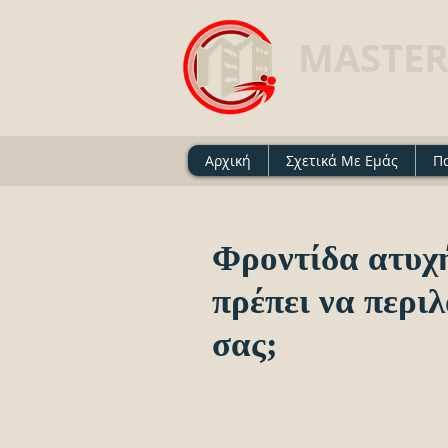
MASTER
Ασφαλιστικό Γραφείο 
Αρχική
Σχετικά Με Εμάς
Π
Φροντίδα ατυχήμ
πρέπει να περι
σας;