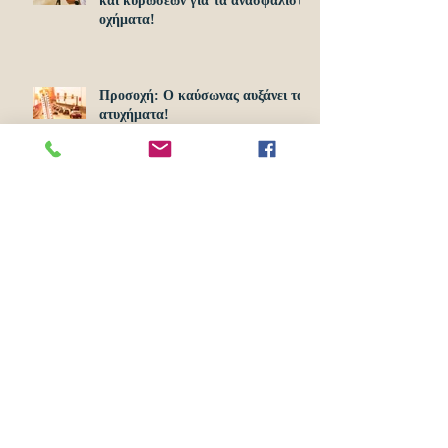
και κυρώσεων για τα ανασφάλιστα
οχήματα!
Προσοχή: O καύσωνας αυξάνει τα
ατυχήματα!
Ξεκίνησαν σήμερα 1η Απριλίου οι
αιτήσεις για το Υouth Pass 2024!
Αρχείο
Ιούνιος 2024
(2)
2 Αναρτήσεις
Απρίλιος 2024
(2)
2 Αναρτήσεις
Νοέμβριος 2022
(4)
4 Αναρτήσεις