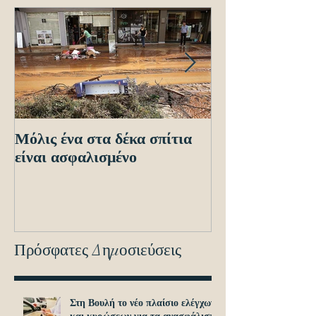
Μόλις ένα στα δέκα σπίτια
Οδηγίες προς τ
είναι ασφαλισμένο
ενόψει των ηλε
διασταυρώσεων
εντοπισμό ανα
οχημά
Πρόσφατες Δημοσιεύσεις
Στη Βουλή το νέο πλαίσιο ελέγχων