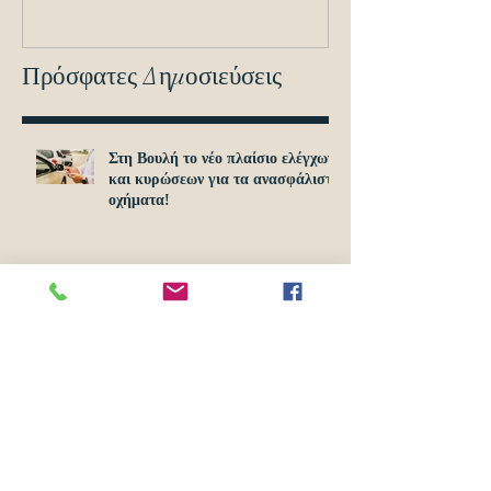
οχημά
Πρόσφατες Δημοσιεύσεις
Στη Βουλή το νέο πλαίσιο ελέγχων
και κυρώσεων για τα ανασφάλιστα
οχήματα!
Προσοχή: O καύσωνας αυξάνει τα
ατυχήματα!
Ξεκίνησαν σήμερα 1η Απριλίου οι
αιτήσεις για το Υouth Pass 2024!