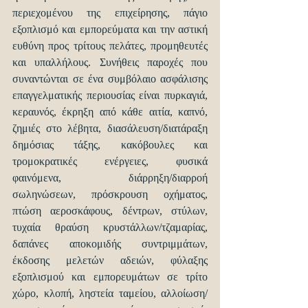
περιεχομένου της επιχείρησης, πάγιο 
εξοπλισμό και εμπορεύματα και την αστική 
ευθύνη προς τρίτους πελάτες, προμηθευτές 
και υπαλλήλους. Συνήθεις παροχές που 
συναντώνται σε ένα συμβόλαιο ασφάλισης 
επαγγελματικής περιουσίας είναι πυρκαγιά, 
κεραυνός, έκρηξη από κάθε αιτία, καπνό, 
ζημιές στο λέβητα, διασάλευση/διατάραξη 
δημόσιας τάξης, κακόβουλες και 
τρομοκρατικές ενέργειες, φυσικά 
φαινόμενα, διάρρηξη/διαρροή 
σωληνώσεων, πρόσκρουση οχήματος, 
πτώση αεροσκάφους, δέντρων, στύλων, 
τυχαία θραύση κρυστάλλων/τζαμαρίας, 
δαπάνες αποκομιδής συντριμμάτων, 
έκδοσης μελετών αδειών, φύλαξης 
εξοπλισμού και εμπορευμάτων σε τρίτο 
χώρο, κλοπή, ληστεία ταμείου, αλλοίωση/