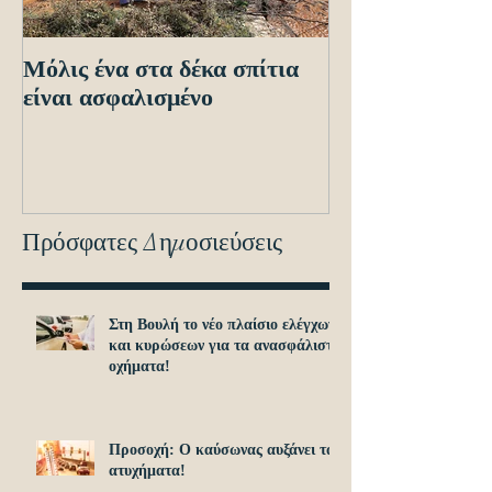
Μόλις ένα στα δέκα σπίτια
Οδηγίες προς τ
είναι ασφαλισμένο
ενόψει των ηλε
διασταυρώσεων
εντοπισμό ανα
οχημά
Πρόσφατες Δημοσιεύσεις
Στη Βουλή το νέο πλαίσιο ελέγχων
και κυρώσεων για τα ανασφάλιστα
οχήματα!
Προσοχή: O καύσωνας αυξάνει τα
ατυχήματα!