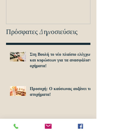
εντοπισμό ανα
οχημά
Πρόσφατες Δημοσιεύσεις
Στη Βουλή το νέο πλαίσιο ελέγχων
και κυρώσεων για τα ανασφάλιστα
οχήματα!
Προσοχή: O καύσωνας αυξάνει τα
ατυχήματα!
Ξεκίνησαν σήμερα 1η Απριλίου οι
αιτήσεις για το Υouth Pass 2024!