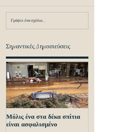
Γράψτε ένα σχόλιο...
Σημαντικές Δημοσιεύσεις
Μόλις ένα στα δέκα σπίτια
Οδηγίες προς τ
είναι ασφαλισμένο
ενόψει των ηλε
διασταυρώσεων