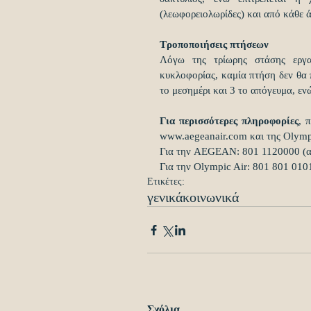
(λεωφορειολωρίδες) και από κάθε ά
Τροποποιήσεις πτήσεων
Λόγω της τρίωρης στάσης εργασ
κυκλοφορίας, καμία πτήση δεν θα 
το μεσημέρι και 3 το απόγευμα, ε
Για περισσότερες πληροφορίες
, 
www.aegeanair.com και της Olymp
Για την AEGEAN: 801 1120000 (απ
Για την Olympic Air: 801 801 010
Ετικέτες:
γενικά
κοινωνικά
Σχόλια