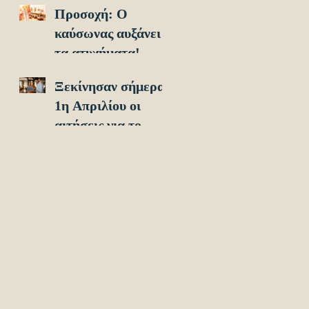
Προσοχή: O
οχήματα!
καύσωνας αυξάνει
τα ατυχήματα!
Ξεκίνησαν σήμερα
1η Απριλίου οι
αιτήσεις για το
Υouth Pass 2024!