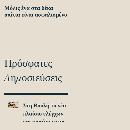
Μόλις ένα στα δέκα
Οδηγίες προς τους
σπίτια είναι ασφαλισμένο
πολίτες ενόψει των
ηλεκτρονικών
διασταυρώσεων για τον
εντοπισμό ανασφάλιστω
οχημά
Πρόσφατες
Δημοσιεύσεις
Στη Βουλή το νέο
πλαίσιο ελέγχων
και κυρώσεων για
τα ανασφάλιστα