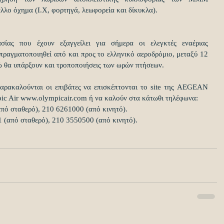
λλο όχημα (Ι.Χ, φορτηγά, λεωφορεία και δίκυκλα).
ίας που έχουν εξαγγείλει για σήμερα οι ελεγκτές εναέριας 
πραγματοποιηθεί από και προς το ελληνικό αεροδρόμιο, μεταξύ 12 
νώ θα υπάρξουν και τροποποιήσεις των ωρών πτήσεων.
παρακαλούνται οι επιβάτες να επισκέπτονται το site της AEGEAN 
ic Air www.olympicair.com ή να καλούν στα κάτωθι τηλέφωνα:
ό σταθερό), 210 6261000 (από κινητό).
1 (από σταθερό), 210 3550500 (από κινητό).