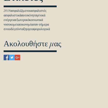
2018
ασφαλιζόμενοι
ασφαλιστές
ασφαλιστικά
αυτοκίνητα
γενικά
ενέργεια
εξωτερικό
κοινωνικά
νοσοκομεια
οικονομία
σαν σήμερα
σπουδές
σύνταξη
υγεια
φορολογικά
Ακολουθήστε μας
Θα μας βρείτε
Πιττακού 19, Νέα Ιωνία 142 31