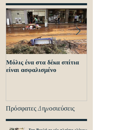
Μόλις ένα στα δέκα σπίτια
Οδηγίες προς τ
είναι ασφαλισμένο
ενόψει των ηλε
διασταυρώσεων
εντοπισμό ανα
οχημά
Πρόσφατες Δημοσιεύσεις