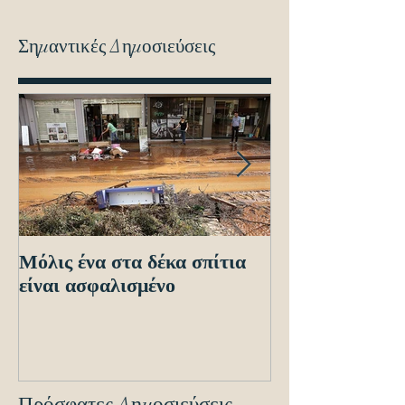
Σημαντικές Δημοσιεύσεις
Μόλις ένα στα δέκα σπίτια
Οδηγίες προς τ
είναι ασφαλισμένο
ενόψει των ηλε
διασταυρώσεων
εντοπισμό ανα
οχημά
Πρόσφατες Δημοσιεύσεις