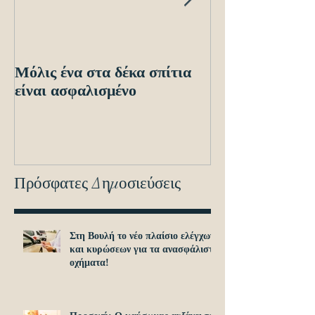
Μόλις ένα στα δέκα σπίτια
Οδηγίες προς τ
είναι ασφαλισμένο
ενόψει των ηλε
διασταυρώσεων
εντοπισμό ανα
οχημά
Πρόσφατες Δημοσιεύσεις
Στη Βουλή το νέο πλαίσιο ελέγχων
και κυρώσεων για τα ανασφάλιστα
οχήματα!