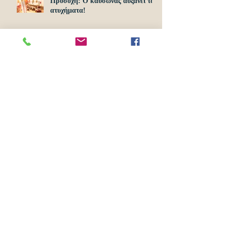
Προσοχή: O καύσωνας αυξάνει τα
ατυχήματα!
Ξεκίνησαν σήμερα 1η Απριλίου οι
αιτήσεις για το Υouth Pass 2024!
Αρχείο
Ιούνιος 2024
(2)
2 Αναρτήσεις
Απρίλιος 2024
(2)
2 Αναρτήσεις
Νοέμβριος 2022
(4)
4 Αναρτήσεις
Οκτώβριος 2022
(3)
3 Αναρτήσεις
Σεπτέμβριος 2021
(8)
8 Αναρτήσεις
Μάρτιος 2021
(12)
12 Αναρτήσεις