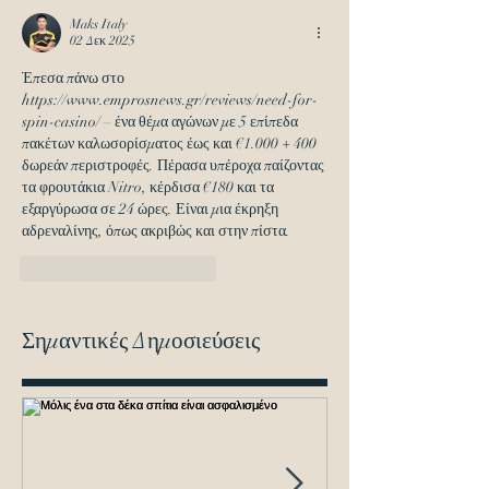
Maks Italy
02 Δεκ 2025
Έπεσα πάνω στο 
https://www.emprosnews.gr/reviews/need-for-
spin-casino/
 – ένα θέμα αγώνων με 5 επίπεδα 
πακέτων καλωσορίσματος έως και €1.000 + 400 
δωρεάν περιστροφές. Πέρασα υπέροχα παίζοντας 
τα φρουτάκια Nitro, κέρδισα €180 και τα 
εξαργύρωσα σε 24 ώρες. Είναι μια έκρηξη 
αδρεναλίνης, όπως ακριβώς και στην πίστα.
Μου αρέσει
Απάντηση
Σημαντικές Δημοσιεύσεις