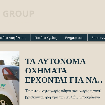
 GROUP
· Insurance agency
ακέτα Ασφάλισης
Πακέτα Υγείας
Ενημέρωση
Επικοιν
ΤΑ ΑΥΤΟΝΟΜΑ
ΟΧΗΜΑΤΑ
ΕΡΧΟΝΤΑΙ ΓΙΑ ΝΑ
ΑΛΛΑΞΟΥΝ ΤΟΝ
Τα αυτοκίνητα χωρίς οδηγό (και χωρίς τιμόνι)
ΚΟΣΜΟ
βρίσκονται ήδη προ των πυλών, υποσχόμενα
οικονομία, ασφάλεια, ταχύτητα και μικρότερες.