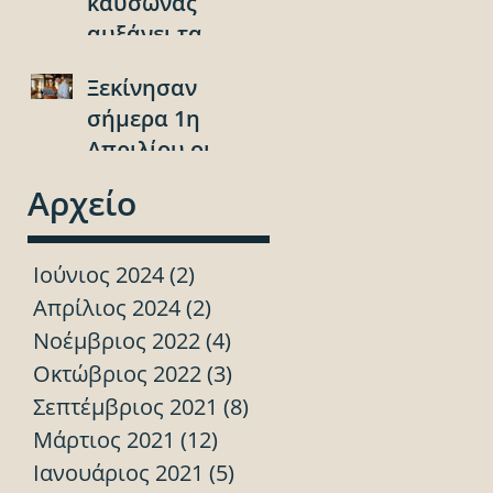
καύσωνας
οχήματα!
αυξάνει τα
ατυχήματα!
ι
Ξεκίνησαν
.
σήμερα 1η
Απριλίου οι
αιτήσεις για το
Αρχείο
Υouth Pass 2024!
Ιούνιος 2024
(2)
2 Αναρτήσεις
Απρίλιος 2024
(2)
2 Αναρτήσεις
Νοέμβριος 2022
(4)
4 Αναρτήσεις
Οκτώβριος 2022
(3)
3 Αναρτήσεις
Σεπτέμβριος 2021
(8)
8 Αναρτήσεις
Μάρτιος 2021
(12)
12 Αναρτήσεις
Ιανουάριος 2021
(5)
5 Αναρτήσεις