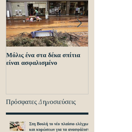
Μόλις ένα στα δέκα σπίτια
Οδηγίες προς τ
είναι ασφαλισμένο
ενόψει των ηλε
διασταυρώσεων
εντοπισμό ανα
οχημά
Πρόσφατες Δημοσιεύσεις
Στη Βουλή το νέο πλαίσιο ελέγχων
και κυρώσεων για τα ανασφάλιστα