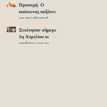
Προσοχή: O
οχήματα!
καύσωνας αυξάνει
τα ατυχήματα!
Ξεκίνησαν σήμερα
1η Απριλίου οι
αιτήσεις για το
Υouth Pass 2024!