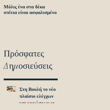
Μόλις ένα στα δέκα
Οδηγίες προς τους
σπίτια είναι ασφαλισμένο
πολίτες ενόψει των
ηλεκτρονικών
διασταυρώσεων για τον
εντοπισμό ανασφάλιστω
οχημά
Πρόσφατες
Δημοσιεύσεις
Στη Βουλή το νέο
πλαίσιο ελέγχων
και κυρώσεων για
τα ανασφάλιστα