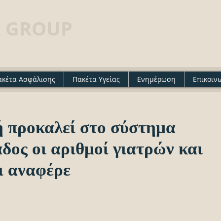
 GROUP
· Insurance agency
ακέτα Ασφάλισης
Πακέτα Υγείας
Ενημέρωση
Επικοιν
 προκαλεί στο σύστημα
άδος οι αριθμοί γιατρών και
ι αναφέρε