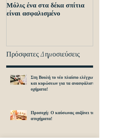
Μόλις ένα στα δέκα σπίτια
Οδηγίες προς τ
είναι ασφαλισμένο
ενόψει των ηλε
διασταυρώσεων
εντοπισμό ανα
οχημά
Πρόσφατες Δημοσιεύσεις
Στη Βουλή το νέο πλαίσιο ελέγχων
και κυρώσεων για τα ανασφάλιστα
οχήματα!
Προσοχή: O καύσωνας αυξάνει τα
ατυχήματα!