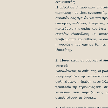
ενοικιαστής;
Η ασφάλιση σπιτιού είναι απαραί
περίπτωση που είστε ενοικιαστής.
οικιακών σας αγαθών και των προσω
διάφορους κινδύνους. Επομένως, ε
περιεχόμενο της οικίας που έχετε 
επιπλέον εξασφάλιση και αποτε
προβλημάτων  που πιθανώς  να σας 
η ασφάλεια του σπιτιού θα πρέπει
ιδιοκτήτης.
2. Ποιοι είναι οι βασικοί κίνδ
σπιτιού; 
Ασφαλίζοντας το σπίτι σας, οι βασ
περιφρουρήσετε την περιουσία σα
σωληνώσεων, η θραύση κρυστάλλων
προστασία της περιουσίας σας  σ
καλύψεων που ταιριάζει στις 
συμπληρώνουν τις βασικές.
3. Από ποιους παράγοντες εξαρτάτ