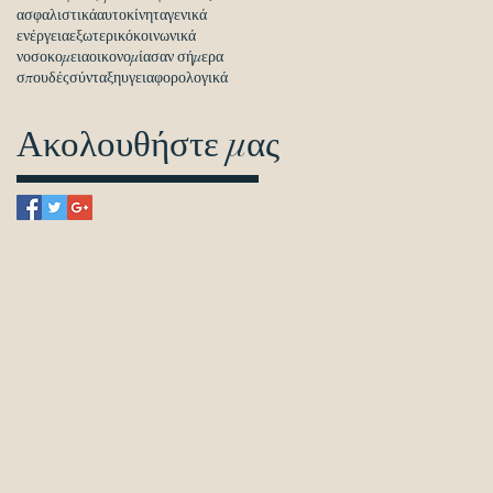
ασφαλιστικά
αυτοκίνητα
γενικά
ενέργεια
εξωτερικό
κοινωνικά
νοσοκομεια
οικονομία
σαν σήμερα
σπουδές
σύνταξη
υγεια
φορολογικά
Ακολουθήστε μας
Θα μας βρείτε
Πιττακού 19, Νέα Ιωνία 142 31