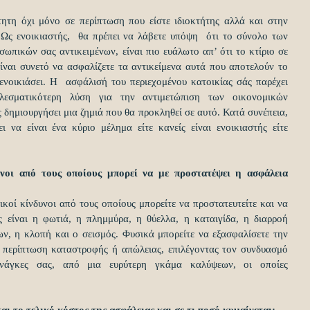
τητη όχι μόνο σε περίπτωση που είστε ιδιοκτήτης αλλά και στην 
 Ως ενοικιαστής,  θα πρέπει να λάβετε υπόψη  ότι το σύνολο των 
πικών σας αντικειμένων, είναι πιο ευάλωτο απ’ ότι το κτίριο σε 
ίναι συνετό να ασφαλίζετε τα αντικείμενα αυτά που αποτελούν το 
ενοικιάσει. Η  ασφάλισή του περιεχομένου κατοικίας σάς παρέχει  
λεσματικότερη λύση για την αντιμετώπιση των οικονομικών 
δημιουργήσει μια ζημιά που θα προκληθεί σε αυτό. Κατά συνέπεια, 
 να είναι ένα κύριο μέλημα είτε κανείς είναι ενοικιαστής είτε 
υνοι από τους οποίους μπορεί να με προστατέψει η ασφάλεια 
ικοί κίνδυνοι από τους οποίους μπορείτε να προστατευτείτε και να 
ς είναι η φωτιά, η πλημμύρα, η θύελλα, η καταιγίδα, η διαρροή 
, η κλοπή και ο σεισμός. Φυσικά μπορείτε να εξασφαλίσετε την 
ε περίπτωση καταστροφής ή απώλειας, επιλέγοντας τον συνδυασμό 
ανάγκες σας, από μια ευρύτερη γκάμα καλύψεων, οι οποίες 
αι το τελικό κόστος της ασφάλειας και σε τι ποσό κυμαίνεται;