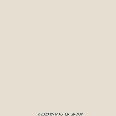
MASTER GROUP
Επικοινωνία
mg19insurance@gmail.com
210 27 57 911
©2020 by MASTER GROUP