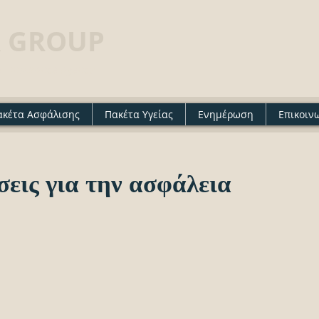
 GROUP
· Insurance agency
ακέτα Ασφάλισης
Πακέτα Υγείας
Ενημέρωση
Επικοιν
σεις για την ασφάλεια