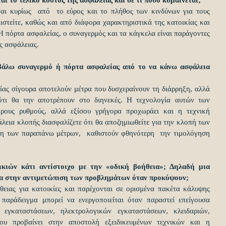
αι κυρίως  από  το εύρος και το πλήθος των κινδύνων για τους 
ιστείτε, καθώς και από διάφορα χαρακτηριστικά της κατοικίας και 
 Η πόρτα ασφαλείας, ο συναγερμός και τα κάγκελα είναι παράγοντες 
ς ασφάλειας.
 βάλω συναγερμό ή πόρτα ασφαλείας από το να κάνω ασφάλεια 
ας σίγουρα αποτελούν μέτρα που δυσχεραίνουν τη διάρρηξη, αλλά 
 ότι θα την αποτρέπουν στο διηνεκές. Η τεχνολογία αυτών των 
ρους ρυθμούς, αλλά εξίσου γρήγορα προχωράει και η τεχνική 
εια κλοπής διασφαλίζετε ότι θα αποζημιωθείτε για την κλοπή των 
ξη των παραπάνω μέτρων,  καθιστούν φθηνότερη  την τιμολόγηση 
οικιών κάτι αντίστοιχο με την «οδική βοήθεια»; Δηλαδή μια 
σα στην αντιμετώπιση των προβλημάτων όταν προκύψουν;
θειας για κατοικίες και παρέχονται σε ορισμένα πακέτα κάλυψης 
παράδειγμα μπορεί να ενεργοποιείται όταν παραστεί επείγουσα 
γκαταστάσεων, ηλεκτρολογικών εγκαταστάσεων, κλειδαριών, 
υ προβαίνει στην αποστολή εξειδικευμένων τεχνικών και η 