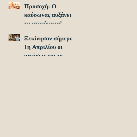
Προσοχή: O
οχήματα!
καύσωνας αυξάνει
τα ατυχήματα!
Ξεκίνησαν σήμερα
1η Απριλίου οι
αιτήσεις για το
Υouth Pass 2024!