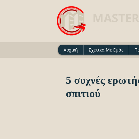
MASTER
Ασφαλιστικό Γραφείο 
Αρχική
Σχετικά Με Εμάς
Π
5 συχνές ερωτή
σπιτιού