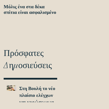
Μόλις ένα στα δέκα
Οδηγίες προς τους
σπίτια είναι ασφαλισμένο
πολίτες ενόψει των
ηλεκτρονικών
διασταυρώσεων για τον
εντοπισμό ανασφάλιστω
οχημά
Πρόσφατες
Δημοσιεύσεις
Στη Βουλή το νέο
πλαίσιο ελέγχων
και κυρώσεων για
τα ανασφάλιστα