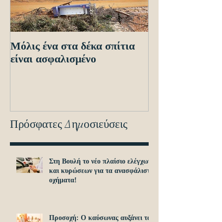
Μόλις ένα στα δέκα σπίτια
Οδηγίες προς τ
είναι ασφαλισμένο
ενόψει των ηλε
διασταυρώσεων
εντοπισμό ανα
οχημά
Πρόσφατες Δημοσιεύσεις
Στη Βουλή το νέο πλαίσιο ελέγχων
και κυρώσεων για τα ανασφάλιστα
οχήματα!
Προσοχή: O καύσωνας αυξάνει τα