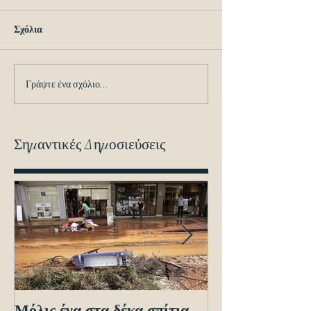
Σχόλια
Γράψτε ένα σχόλιο...
Σημαντικές Δημοσιεύσεις
Μόλις ένα στα δέκα σπίτια
Οδηγίες προς τ