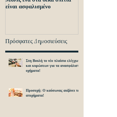
είναι ασφαλισμένο
ενόψει των ηλε
διασταυρώσεων
εντοπισμό ανα
οχημά
Πρόσφατες Δημοσιεύσεις
Στη Βουλή το νέο πλαίσιο ελέγχων
και κυρώσεων για τα ανασφάλιστα
οχήματα!
Προσοχή: O καύσωνας αυξάνει τα
ατυχήματα!