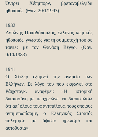
Όντρεϊ Χέπμπορν, βρετανοβελγίδα 
ηθοποιός. (Θαν. 20/1/1993)
1932
Αντώνης Παπαδόπουλος, έλληνας κωμικός 
ηθοποιός, γνωστός για τη συμμετοχή του σε 
ταινίες με τον Θανάση Βέγγο. (Θαν. 
9/10/1983)
1941
Ο Χίτλερ εξυμνεί την ανδρεία των 
Ελλήνων. Σε λόγο του που εκφωνεί στο 
Ράιχσταγκ, αναφέρει: «Η ιστορική 
δικαιοσύνη με υποχρεώνει να διαπιστώσω 
ότι απ’ όλους τους αντιπάλους, τους οποίους 
αντιμετωπίσαμε, ο Ελληνικός Στρατός 
πολέμησε με ύψιστο ηρωισμό και 
αυτοθυσία».