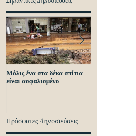
Σημαντικές Δημοσιεύσεις
Μόλις ένα στα δέκα σπίτια
Οδηγίες προς τ
είναι ασφαλισμένο
ενόψει των ηλε
διασταυρώσεων
εντοπισμό ανα
οχημά
Πρόσφατες Δημοσιεύσεις