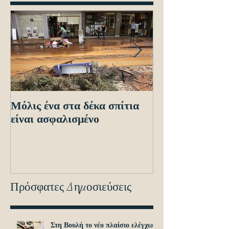
Μόλις ένα στα δέκα σπίτια
Οδηγίες προς τ
είναι ασφαλισμένο
ενόψει των ηλε
διασταυρώσεων
εντοπισμό ανα
οχημά
Πρόσφατες Δημοσιεύσεις
Στη Βουλή το νέο πλαίσιο ελέγχων