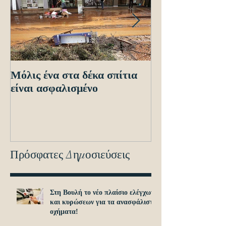
Μόλις ένα στα δέκα σπίτια
Οδηγίες προς τ
είναι ασφαλισμένο
ενόψει των ηλε
διασταυρώσεων
εντοπισμό ανα
οχημά
Πρόσφατες Δημοσιεύσεις
Στη Βουλή το νέο πλαίσιο ελέγχων
και κυρώσεων για τα ανασφάλιστα
οχήματα!