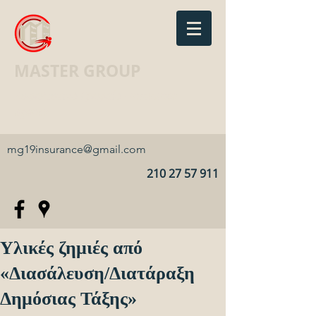
MASTER GROUP
Ασφαλιστικό Γραφείο · Insurance
agency
mg19insurance@gmail.com
210 27 57 911
Υλικές ζημιές από
«Διασάλευση/Διατάραξη
Δημόσιας Τάξης»