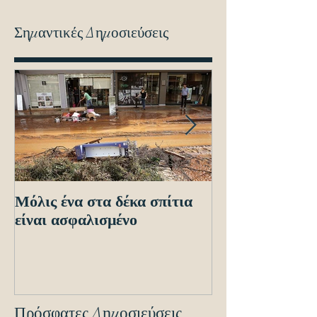
Σημαντικές Δημοσιεύσεις
Μόλις ένα στα δέκα σπίτια
Οδηγίες προς τ
είναι ασφαλισμένο
ενόψει των ηλε
διασταυρώσεων
εντοπισμό ανα
οχημά
Πρόσφατες Δημοσιεύσεις