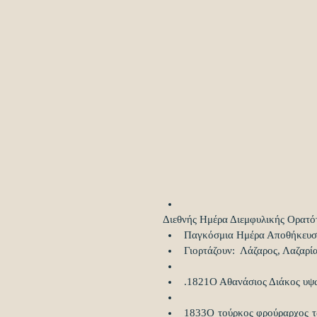
Διεθνής Ημέρα Διεμφυλικής Ορατότ
Παγκόσμια Ημέρα Αποθήκευση
Γιορτάζουν:  Λάζαρος, Λαζαρία
.1821Ο Αθανάσιος Διάκος υψώ
1833Ο τούρκος φρούραρχος τ