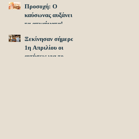
Προσοχή: O
οχήματα!
καύσωνας αυξάνει
τα ατυχήματα!
Ξεκίνησαν σήμερα
1η Απριλίου οι
αιτήσεις για το
Υouth Pass 2024!