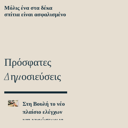
Μόλις ένα στα δέκα
Οδηγίες προς τους
σπίτια είναι ασφαλισμένο
πολίτες ενόψει των
ηλεκτρονικών
διασταυρώσεων για τον
εντοπισμό ανασφάλιστω
οχημά
Πρόσφατες
Δημοσιεύσεις
Στη Βουλή το νέο
πλαίσιο ελέγχων
και κυρώσεων για
τα ανασφάλιστα