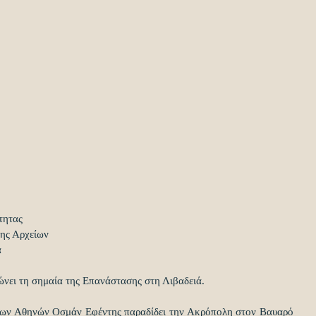
ητας  
ς Αρχείων  
  
νει τη σημαία της Επανάστασης στη Λιβαδειά.  
ων Αθηνών Οσμάν Εφέντης παραδίδει την Ακρόπολη στον Βαυαρό 