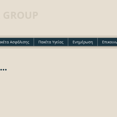
 GROUP
· Insurance agency
ακέτα Ασφάλισης
Πακέτα Υγείας
Ενημέρωση
Επικοιν
..