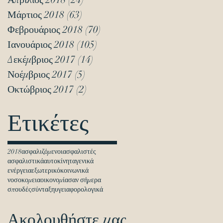
Μάρτιος 2018
(63)
63 Αναρτήσεις
Φεβρουάριος 2018
(70)
70 Αναρτήσεις
Ιανουάριος 2018
(105)
105 Αναρτήσεις
Δεκέμβριος 2017
(14)
14 Αναρτήσεις
Νοέμβριος 2017
(5)
5 Αναρτήσεις
Οκτώβριος 2017
(2)
2 Αναρτήσεις
Ετικέτες
2018
ασφαλιζόμενοι
ασφαλιστές
ασφαλιστικά
αυτοκίνητα
γενικά
ενέργεια
εξωτερικό
κοινωνικά
νοσοκομεια
οικονομία
σαν σήμερα
σπουδές
σύνταξη
υγεια
φορολογικά
Ακολουθήστε μας