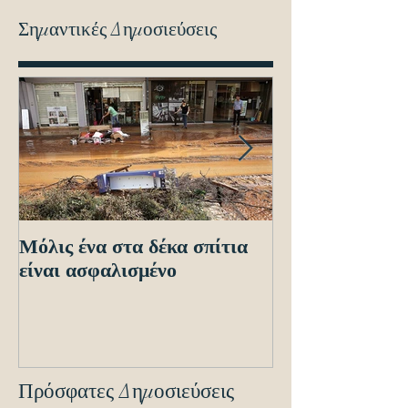
Σημαντικές Δημοσιεύσεις
Μόλις ένα στα δέκα σπίτια
Οδηγίες προς τ
είναι ασφαλισμένο
ενόψει των ηλε
διασταυρώσεων
εντοπισμό ανα
οχημά
Πρόσφατες Δημοσιεύσεις