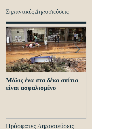
Σημαντικές Δημοσιεύσεις
Μόλις ένα στα δέκα σπίτια
Οδηγίες προς τ
είναι ασφαλισμένο
ενόψει των ηλε
διασταυρώσεων
εντοπισμό ανα
οχημά
Πρόσφατες Δημοσιεύσεις