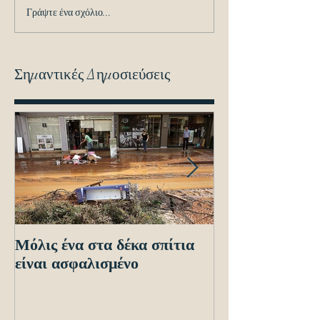
Γράψτε ένα σχόλιο...
Σημαντικές Δημοσιεύσεις
Μόλις ένα στα δέκα σπίτια
Οδηγίες προς τ
είναι ασφαλισμένο
ενόψει των ηλε
διασταυρώσεων
εντοπισμό ανα
οχημά