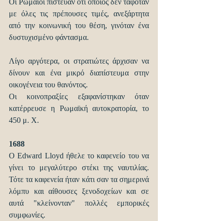
Οι Ρωμαίοι πίστευαν ότι όποιος δεν ταφόταν 
με όλες τις πρέπουσες τιμές, ανεξάρτητα 
από την κοινωνική του θέση, γινόταν ένα 
δυστυχισμένο φάντασμα.
Λίγο αργότερα, οι στρατιώτες άρχισαν να 
δίνουν και ένα μικρό διαπίστευμα στην 
οικογένεια του θανόντος.
Οι κοινοπραξίες εξαφανίστηκαν όταν 
κατέρρευσε η Ρωμαϊκή αυτοκρατορία, το 
450 μ. Χ.
1688
O Εdward Lloyd ήθελε το καφενείο του να 
γίνει το μεγαλύτερο στέκι της ναυτιλίας. 
Τότε τα καφενεία ήταν κάτι σαν τα σημερινά 
λόμπυ και αίθουσες ξενοδοχείων και σε 
αυτά "κλείνονταν" πολλές εμπορικές 
συμφωνίες.