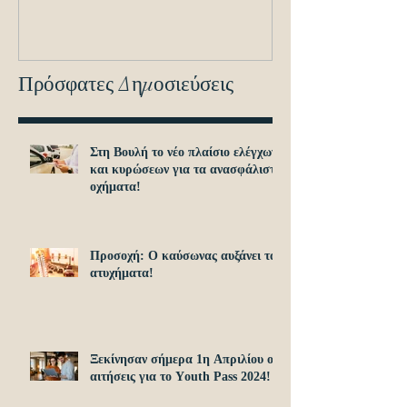
εντοπισμό ανα
οχημά
Πρόσφατες Δημοσιεύσεις
Στη Βουλή το νέο πλαίσιο ελέγχων
και κυρώσεων για τα ανασφάλιστα
οχήματα!
Προσοχή: O καύσωνας αυξάνει τα
ατυχήματα!
Ξεκίνησαν σήμερα 1η Απριλίου οι
αιτήσεις για το Υouth Pass 2024!