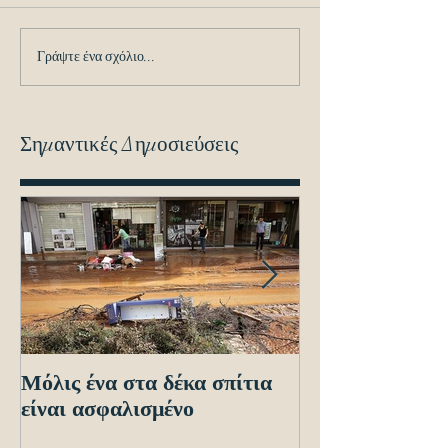
Γράψτε ένα σχόλιο...
Σημαντικές Δημοσιεύσεις
Μόλις ένα στα δέκα σπίτια
Οδηγίες προς τ
είναι ασφαλισμένο
ενόψει των ηλε
διασταυρώσεων