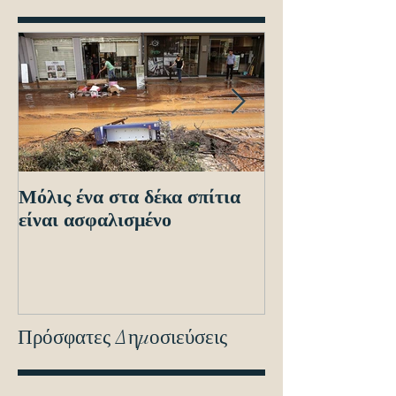
Μόλις ένα στα δέκα σπίτια
Οδηγίες προς τ
είναι ασφαλισμένο
ενόψει των ηλε
διασταυρώσεων
εντοπισμό ανα
οχημά
Πρόσφατες Δημοσιεύσεις