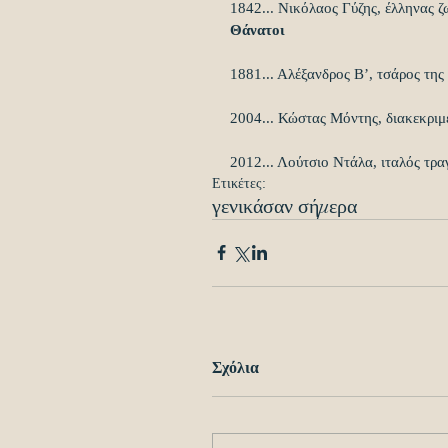
1842... Νικόλαος Γύζης, έλληνας 
Θάνατοι
1881... Αλέξανδρος Β’, τσάρος της
2004... Κώστας Μόντης, διακεκριμέ
2012... Λούτσιο Ντάλα, ιταλός τρα
Ετικέτες:
γενικά
σαν σήμερα
Σχόλια