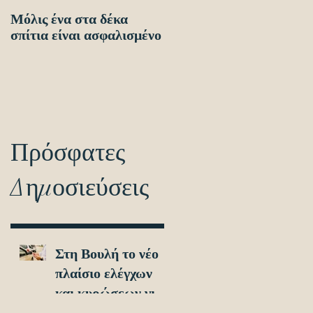
Μόλις ένα στα δέκα
Οδηγίες προς τους
σπίτια είναι ασφαλισμένο
πολίτες ενόψει των
ηλεκτρονικών
διασταυρώσεων για τον
εντοπισμό ανασφάλιστω
οχημά
Πρόσφατες
Δημοσιεύσεις
Στη Βουλή το νέο
πλαίσιο ελέγχων
και κυρώσεων για
τα ανασφάλιστα