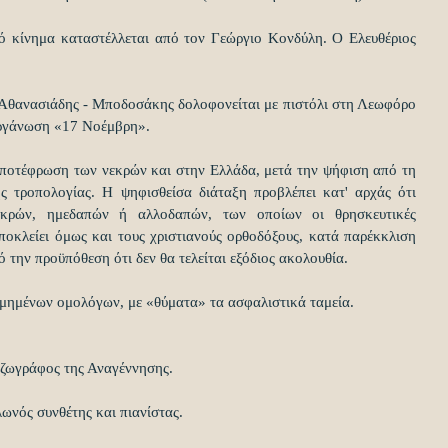
κό κίνημα καταστέλλεται από τον Γεώργιο Κονδύλη. Ο Ελευθέριος 
 Αθανασιάδης - Μποδοσάκης δολοφονείται με πιστόλι στη Λεωφόρο 
οργάνωση «17 Νοέμβρη».
 αποτέφρωση των νεκρών και στην Ελλάδα, μετά την ψήφιση από τη 
ς τροπολογίας. Η ψηφισθείσα διάταξη προβλέπει κατ' αρχάς ότι 
εκρών, ημεδαπών ή αλλοδαπών, των οποίων οι θρησκευτικές 
ποκλείει όμως και τους χριστιανούς ορθοδόξους, κατά παρέκκλιση 
 την προϋπόθεση ότι δεν θα τελείται εξόδιος ακολουθία.
μημένων ομολόγων, με «θύματα» τα ασφαλιστικά ταμεία.
 ζωγράφος της Αναγέννησης. 
ωνός συνθέτης και πιανίστας. 