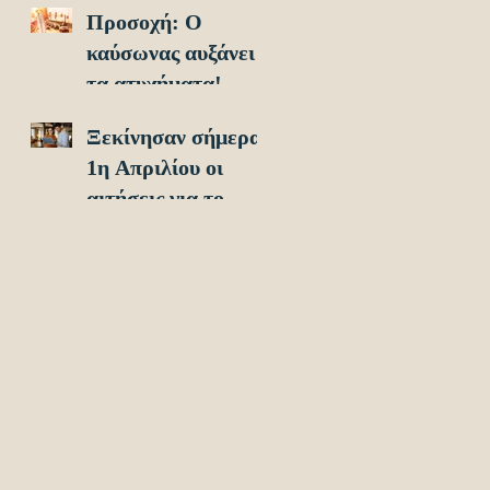
Προσοχή: O
οχήματα!
καύσωνας αυξάνει
τα ατυχήματα!
Ξεκίνησαν σήμερα
1η Απριλίου οι
αιτήσεις για το
Υouth Pass 2024!