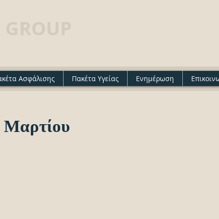
 GROUP
· Insurance agency
ακέτα Ασφάλισης
Πακέτα Υγείας
Ενημέρωση
Επικοιν
1 Μαρτίου