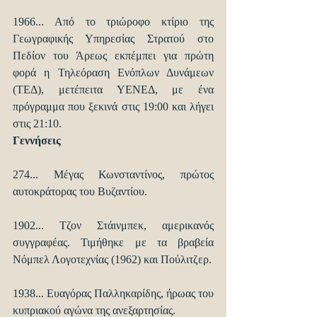
1966... Από το τριώροφο κτίριο της 
Γεωγραφικής Υπηρεσίας Στρατού στο 
Πεδίον του Άρεως εκπέμπει για πρώτη 
φορά η Τηλεόραση Ενόπλων Δυνάμεων 
(ΤΕΔ), μετέπειτα ΥΕΝΕΔ, με ένα 
πρόγραμμα που ξεκινά στις 19:00 και λήγει 
στις 21:10.
Γεννήσεις
274... Μέγας Κωνσταντίνος, πρώτος 
αυτοκράτορας του Βυζαντίου. 
1902... Τζον Στάινμπεκ, αμερικανός 
συγγραφέας. Τιμήθηκε με τα βραβεία 
Νόμπελ Λογοτεχνίας (1962) και Πούλιτζερ.
1938... Ευαγόρας Παλληκαρίδης, ήρωας του 
κυπριακού αγώνα της ανεξαρτησίας.