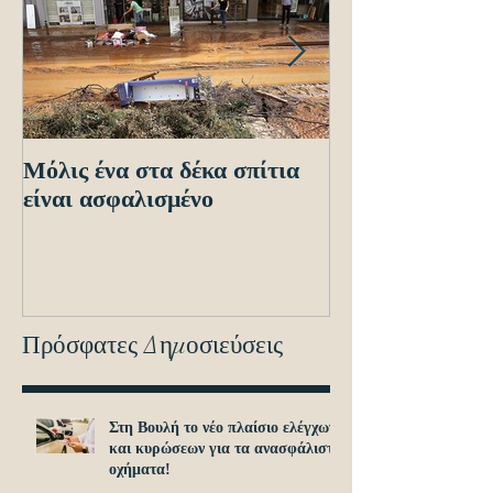
Μόλις ένα στα δέκα σπίτια
Οδηγίες προς τ
είναι ασφαλισμένο
ενόψει των ηλε
διασταυρώσεων
εντοπισμό ανα
οχημά
Πρόσφατες Δημοσιεύσεις
Στη Βουλή το νέο πλαίσιο ελέγχων
και κυρώσεων για τα ανασφάλιστα
οχήματα!