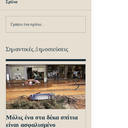
Σχόλια
Γράψτε ένα σχόλιο...
Σημαντικές Δημοσιεύσεις
Μόλις ένα στα δέκα σπίτια
Οδηγίες προς τ
είναι ασφαλισμένο
ενόψει των ηλε