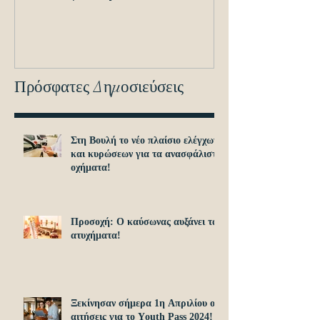
διασταυρώσεων
εντοπισμό ανα
οχημά
Πρόσφατες Δημοσιεύσεις
Στη Βουλή το νέο πλαίσιο ελέγχων
και κυρώσεων για τα ανασφάλιστα
οχήματα!
Προσοχή: O καύσωνας αυξάνει τα
ατυχήματα!
Ξεκίνησαν σήμερα 1η Απριλίου οι
αιτήσεις για το Υouth Pass 2024!