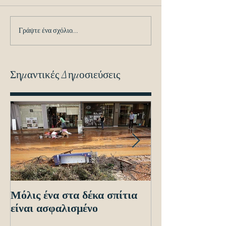
Γράψτε ένα σχόλιο...
Σημαντικές Δημοσιεύσεις
Μόλις ένα στα δέκα σπίτια
Οδηγίες προς τ
είναι ασφαλισμένο
ενόψει των ηλε
διασταυρώσεων