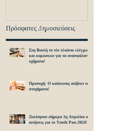
εντοπισμό ανα
οχημά
Πρόσφατες Δημοσιεύσεις
Στη Βουλή το νέο πλαίσιο ελέγχων
και κυρώσεων για τα ανασφάλιστα
οχήματα!
Προσοχή: O καύσωνας αυξάνει τα
ατυχήματα!
Ξεκίνησαν σήμερα 1η Απριλίου οι
αιτήσεις για το Υouth Pass 2024!