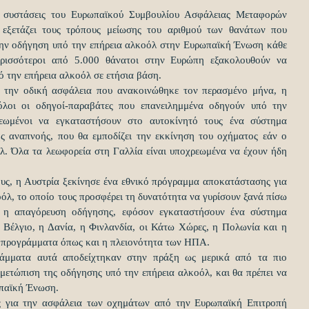
ς συστάσεις του Ευρωπαϊκού Συμβουλίου Ασφάλειας Μεταφορών 
εξετάζει τους τρόπους μείωσης του αριθμού των θανάτων που 
την οδήγηση υπό την επήρεια αλκοόλ στην Ευρωπαϊκή Ένωση κάθε 
ρισσότεροι από 5.000 θάνατοι στην Ευρώπη εξακολουθούν να 
 την επήρεια αλκοόλ σε ετήσια βάση.
 την οδική ασφάλεια που ανακοινώθηκε τον περασμένο μήνα, η 
λοι οι οδηγοί-παραβάτες που επανειλημμένα οδηγούν υπό την 
ρεωμένοι να εγκαταστήσουν στο αυτοκίνητό τους ένα σύστημα 
ης αναπνοής, που θα εμποδίζει την εκκίνηση του οχήματος εάν ο 
όλ. Όλα τα λεωφορεία στη Γαλλία είναι υποχρεωμένα να έχουν ήδη 
υς, η Αυστρία ξεκίνησε ένα εθνικό πρόγραμμα αποκατάστασης για 
όλ, το οποίο τους προσφέρει τη δυνατότητα να γυρίσουν ξανά πίσω 
ύς η απαγόρευση οδήγησης, εφόσον εγκαταστήσουν ένα σύστημα 
ο Βέλγιο, η Δανία, η Φινλανδία, οι Κάτω Χώρες, η Πολωνία και η 
α προγράμματα όπως και η πλειονότητα των ΗΠΑ.
άμματα αυτά αποδείχτηκαν στην πράξη ως μερικά από τα πιο 
μετώπιση της οδήγησης υπό την επήρεια αλκοόλ, και θα πρέπει να 
ωπαϊκή Ένωση.
 για την ασφάλεια των οχημάτων από την Ευρωπαϊκή Επιτροπή 