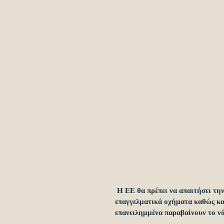
 Η ΕΕ θα πρέπει να απαιτήσει την εγκατάσταση του συστήματος Interlock σε όλα τα καινούργια 
επαγγελματικά οχήματα καθώς κα
επανειλημμένα παραβαίνουν το νό