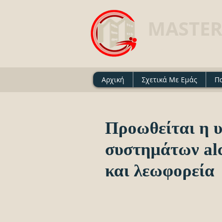
MASTER
Ασφαλιστικό Γραφείο 
Αρχική
Σχετικά Με Εμάς
Π
Προωθείται η 
συστημάτων alc
και λεωφορεία