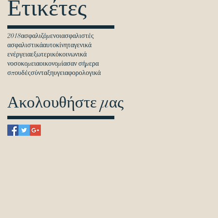
Ετικέτες
2018
ασφαλιζόμενοι
ασφαλιστές
ασφαλιστικά
αυτοκίνητα
γενικά
ενέργεια
εξωτερικό
κοινωνικά
νοσοκομεια
οικονομία
σαν σήμερα
σπουδές
σύνταξη
υγεια
φορολογικά
Ακολουθήστε μας
Θα μας βρείτε
Πιττακού 19, Νέα Ιωνία 142 31