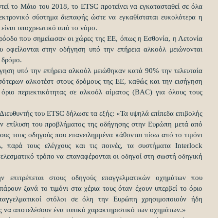
τεί το Μάιο του 2018, το ETSC προτείνει να εγκατασταθεί σε όλα 
εκτρονικό σύστημα διεπαφής ώστε να εγκαθίσταται ευκολότερα η 
ο είναι υποχρεωτικό από το νόμο.
ρόοδο που σημείωσαν οι χώρες της ΕΕ, όπως η Εσθονία, η Λετονία 
υ οφείλονται στην οδήγηση υπό την επήρεια αλκοόλ μειώνονται 
 δρόμο.
ήγηση υπό την επήρεια αλκοόλ μειώθηκαν κατά 90% την τελευταία 
σσότερων αλκοτέστ στους δρόμους της ΕΕ, καθώς και την εισήγηση 
) όριο περιεκτικότητας σε αλκοόλ αίματος (BAC) για όλους τους 
Διευθυντής του ETSC δήλωσε τα εξής: «Τα υψηλά επίπεδα επιβολής 
την επίλυση του προβλήματος της οδήγησης στην Ευρώπη μετά από 
ους τους οδηγούς που επανειλημμένα κάθονται πίσω από το τιμόνι 
 παρά τους ελέγχους και τις ποινές, τα συστήματα Interlock 
ελεσματικό τρόπο να επαναφέρονται οι οδηγοί στη σωστή οδηγική 
ν επιτρέπεται στους οδηγούς επαγγελματικών οχημάτων που 
άρουν ξανά το τιμόνι στα χέρια τους όταν έχουν υπερβεί το όριο 
αγγελματικοί στόλοι σε όλη την Ευρώπη χρησιμοποιούν ήδη 
ρός να αποτελέσουν ένα τυπικό χαρακτηριστικό των οχημάτων.»