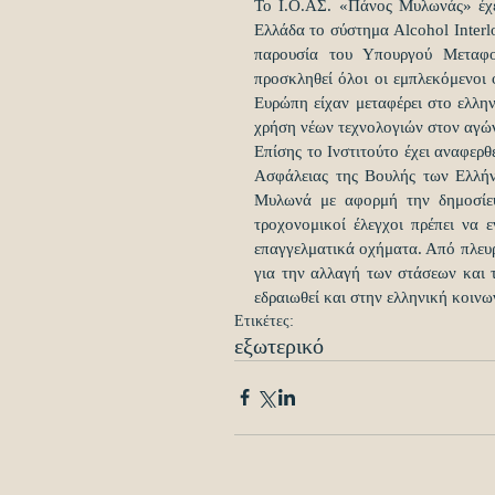
Το Ι.Ο.ΑΣ. «Πάνος Μυλωνάς» έχε
Ελλάδα το σύστημα Alcohol Inter
παρουσία του Υπουργού Μεταφο
προσκληθεί όλοι οι εμπλεκόμενοι 
Ευρώπη είχαν μεταφέρει στο ελληνι
χρήση νέων τεχνολογιών στον αγών
Επίσης το Ινστιτούτο έχει αναφερθ
Ασφάλειας της Βουλής των Ελλήν
Μυλωνά με αφορμή την δημοσίευ
τροχονομικοί έλεγχοι πρέπει να 
επαγγελματικά οχήματα. Από πλευρά
για την αλλαγή των στάσεων και 
εδραιωθεί και στην ελληνική κοιν
Ετικέτες:
εξωτερικό