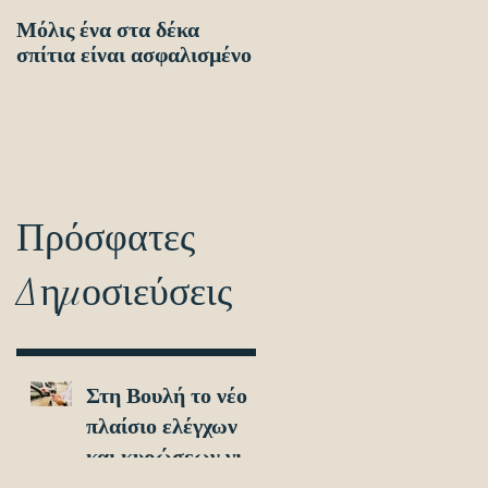
Μόλις ένα στα δέκα
Οδηγίες προς τους
σπίτια είναι ασφαλισμένο
πολίτες ενόψει των
ηλεκτρονικών
διασταυρώσεων για τον
εντοπισμό ανασφάλιστω
οχημά
Πρόσφατες
Δημοσιεύσεις
Στη Βουλή το νέο
πλαίσιο ελέγχων
και κυρώσεων για
τα ανασφάλιστα