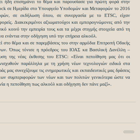
ι ήδη επισημάνει το θέμα και παρουσίασε για πρώτη φορά στην 
lock σε Ημερίδα στο Υπουργείο Υποδομών και Μεταφορών το 2016 
ρών, σε εκδήλωση όπου, σε συνεργασία με το ETSC, είχαν 
φορείς. Διακεκριμένοι αξιωματούχοι και εμπειρογνώμονες από την 
κό κοινό την εμπειρία τους και τα μέχρι στιγμής στοιχεία από τη 
α ενάντια στην οδήγηση υπό την επήρεια αλκοόλ.
εί στο θέμα και σε παρεμβάσεις του στην αρμόδια Επιτροπή Οδικής 
ων. Όπως τόνισε η πρόεδρος του ΙΟΑΣ κα Βασιλική Δανέλλη – 
ση της νέας έκθεσης του ETSC: «Είναι πεποίθηση μας ότι οι 
ενισχυθούν παράλληλα με τη χρήση νέων τεχνολογιών ειδικά στα 
ς μας συνεχίζουμε τις ενημερωτικές και εκπαιδευτικές μας δράσεις 
των συμπεριφορών των νέων και των πολιτών γενικότερα ώστε να 
ωνία η πεποίθηση πως αλκοόλ και οδήγηση δεν πάνε μαζί».