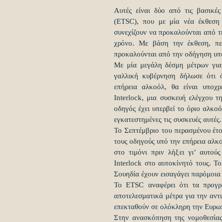
Αυτές είναι δύο από τις βασικέ
(ETSC), που με μία νέα έκθεση 
συνεχίζουν να προκαλούνται από 
χρόνο. Με βάση την έκθεση, πε
προκαλούνται από την οδήγηση υπό
Με μία μεγάλη δέσμη μέτρων για
γαλλική κυβέρνηση δήλωσε ότι ό
επήρεια αλκοόλ, θα είναι υποχ
Interlock, μια συσκευή ελέγχου τ
οδηγός έχει υπερβεί το όριο αλκο
εγκατεστημένες τις συσκευές αυτές.
Το Σεπτέμβριο του περασμένου έτο
τους οδηγούς υπό την επήρεια αλκο
στο τιμόνι πριν λήξει γι’ αυτο
Interlock στο αυτοκίνητό τους. Τ
Σουηδία έχουν εισαγάγει παρόμοι
Το ETSC αναφέρει ότι τα προγρ
αποτελεσματικά μέτρα για την αντι
επεκταθούν σε ολόκληρη την Ευρ
Στην ανασκόπηση της νομοθεσίας