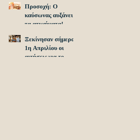
Προσοχή: O
οχήματα!
καύσωνας αυξάνει
τα ατυχήματα!
Ξεκίνησαν σήμερα
1η Απριλίου οι
αιτήσεις για το
Υouth Pass 2024!