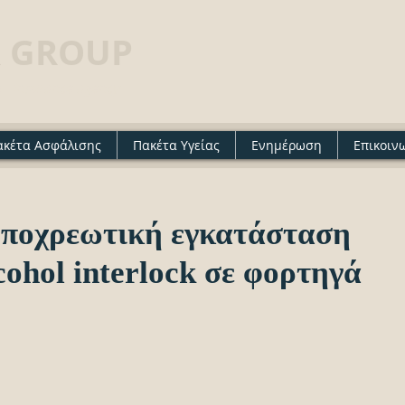
 GROUP
· Insurance agency
ακέτα Ασφάλισης
Πακέτα Υγείας
Ενημέρωση
Επικοιν
υποχρεωτική εγκατάσταση
ohol interlock σε φορτηγά