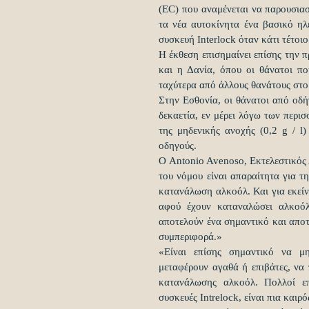
(EC) που αναμένεται να παρουσιασ
τα νέα αυτοκίνητα ένα βασικό ηλ
συσκευή Interlock όταν κάτι τέτοι
Η έκθεση επισημαίνει επίσης την π
και η Δανία, όπου οι θάνατοι πο
ταχύτερα από άλλους θανάτους στο
Στην Εσθονία, οι θάνατοι από οδ
δεκαετία, εν μέρει λόγω των περι
της μηδενικής ανοχής (0,2 g / l
οδηγούς.
Ο Antonio Avenoso, Εκτελεστικός 
του νόμου είναι απαραίτητα για 
κατανάλωση αλκοόλ. Και για εκείν
αφού έχουν καταναλώσει αλκοόλ,
αποτελούν ένα σημαντικό και αποτ
συμπεριφορά.»
«Είναι επίσης σημαντικό να μη
μεταφέρουν αγαθά ή επιβάτες, να π
κατανάλωσης αλκοόλ. Πολλοί επ
συσκευές Intrelock, είναι πια και