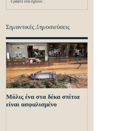
Γράψτε ένα σχόλιο...
Σημαντικές Δημοσιεύσεις
Μόλις ένα στα δέκα σπίτια
Οδηγίες προς τ
είναι ασφαλισμένο
ενόψει των ηλε
διασταυρώσεων
εντοπισμό ανα
οχημά