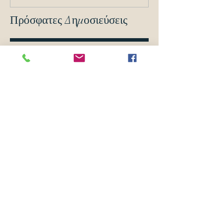
Πρόσφατες Δημοσιεύσεις
Στη Βουλή το νέο πλαίσιο ελέγχων
και κυρώσεων για τα ανασφάλιστα
οχήματα!
Προσοχή: O καύσωνας αυξάνει τα
ατυχήματα!
Ξεκίνησαν σήμερα 1η Απριλίου οι
αιτήσεις για το Υouth Pass 2024!
Αρχείο