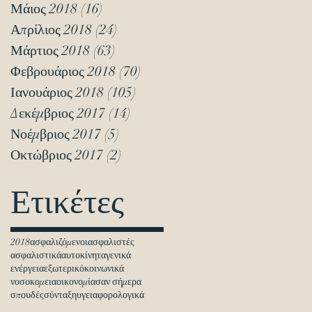
Μάιος 2018
(16)
16 Αναρτήσεις
Απρίλιος 2018
(24)
24 Αναρτήσεις
Μάρτιος 2018
(63)
63 Αναρτήσεις
Φεβρουάριος 2018
(70)
70 Αναρτήσεις
Ιανουάριος 2018
(105)
105 Αναρτήσεις
Δεκέμβριος 2017
(14)
14 Αναρτήσεις
Νοέμβριος 2017
(5)
5 Αναρτήσεις
Οκτώβριος 2017
(2)
2 Αναρτήσεις
Ετικέτες
2018
ασφαλιζόμενοι
ασφαλιστές
ασφαλιστικά
αυτοκίνητα
γενικά
ενέργεια
εξωτερικό
κοινωνικά
νοσοκομεια
οικονομία
σαν σήμερα
σπουδές
σύνταξη
υγεια
φορολογικά