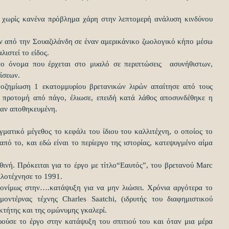
 χωρίς κανένα πρόβλημα χάρη στην λεπτομερή ανάλυση κινδύνου 
 από την Σουαζιλάνδη σε έναν αμερικάνικο ζωολογικό κήπο μέσω 
ιστεί το είδος.
το όνομα που έρχεται στο μυαλό σε περιπτώσεις  ασυνήθιστων, 
ίσεων.
ποζημίωση 1 εκατομμυρίου βρετανικών λιρών απαίτησε από τους 
α προτομή από πάγο, έλιωσε, επειδή κατά λάθος αποσυνδέθηκε η 
ταν αποθηκευμένη.
ατικό μέγεθος το κεφάλι του ίδιου του καλλιτέχνη, ο οποίος το 
πό το, και εδώ είναι το περίεργο της ιστορίας, κατεψυγμένο αίμα 
θινή. Πρόκειται για το έργο με τίτλο“Εαυτός”, του βρετανού Marc 
ιλοτέχνησε το 1991.
ονίμως στην….κατάψυξη για να μην λιώσει. Χρόνια αργότερα το 
οντέρνας τέχνης Charles Saatchi, (ιδρυτής του διαφημιστικού 
οκτήτης και της ομώνυμης γκαλερί.
ρούσε το έργο στην κατάψυξη του σπιτιού του και όταν μια μέρα 