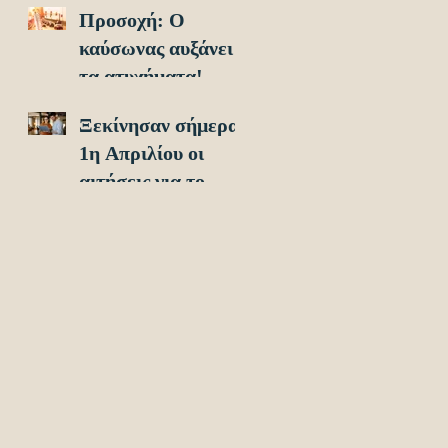
Προσοχή: O
οχήματα!
καύσωνας αυξάνει
τα ατυχήματα!
Ξεκίνησαν σήμερα
1η Απριλίου οι
αιτήσεις για το
Υouth Pass 2024!