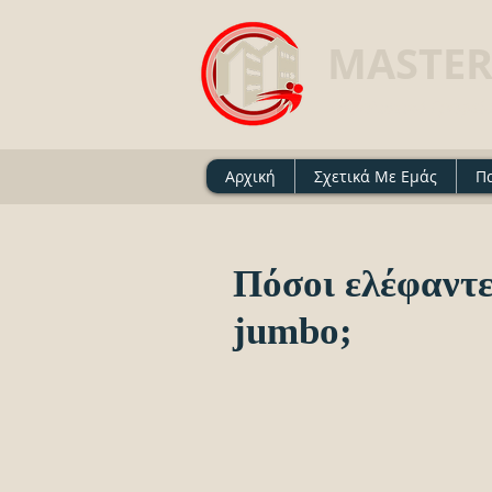
MASTER
Ασφαλιστικό Γραφείο 
Αρχική
Σχετικά Με Εμάς
Π
Πόσοι ελέφαντε
jumbo;