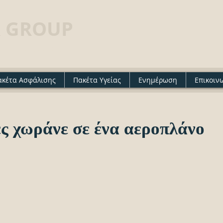
 GROUP
· Insurance agency
ακέτα Ασφάλισης
Πακέτα Υγείας
Ενημέρωση
Επικοιν
ς χωράνε σε ένα αεροπλάνο