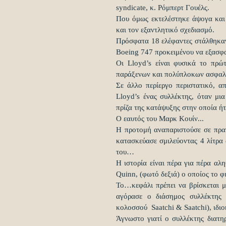
syndicate, κ. Ρόμπερτ Γουέλς.
Που όμως εκτελέστηκε άψογα και
και τον εξαντλητικό σχεδιασμό.
Πρόσφατα 18 ελέφαντες στάλθηκαν
Boeing 747 προκειμένου να εξασφαλ
Οι Lloyd’s είναι φυσικά το πρώ
παράξενων και πολύπλοκων ασφαλ
Σε άλλο περίεργο περιστατικό, α
Lloyd’s ένας συλλέκτης, όταν μι
πρίζα της κατάψυξης στην οποία ή
Ο εαυτός του Μαρκ Κουίν...
Η προτομή αναπαριστούσε σε πραγμ
κατασκεύασε σμιλεύοντας 4 λίτρα α
του…
Η ιστορία είναι πέρα για πέρα αλη
Quinn, (φωτό δεξιά) ο οποίος το φ
Το…κεφάλι πρέπει να βρίσκεται μ
αγόρασε ο διάσημος συλλέκτης μ
κολοσσού  Saatchi & Saatchi), ιδι
Άγνωστο γιατί ο συλλέκτης διατη