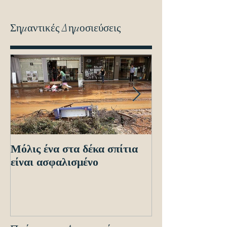
Σημαντικές Δημοσιεύσεις
Μόλις ένα στα δέκα σπίτια
Οδηγίες προς τ
είναι ασφαλισμένο
ενόψει των ηλε
διασταυρώσεων
εντοπισμό ανα
οχημά