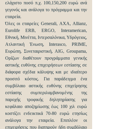
ελάχιστο ποσό π.χ. 100,150,200 ευρώ ανά 
γεγονός και ανάλογα το πρόγραμμα και την 
εταιρεία.
Όλες οι εταιρείες Generali, AXA, Allianz, 
Eurolife ERB, ERGO, Interamerican, 
Εθνική, Μινέττα, Ιντερσαλόνικα, Υδρόγειος, 
Ατλαντική Ένωση, Interasco, PRIME, 
Ευρώπη, Συνεταιριστική, AIG, Groupama, 
Ορίζων διαθέτουν προγράμματα γενικής 
αστικής ευθύνης επιχειρήσεων εστίασης σε 
διάφορα σχέδια κάλυψης και με ιδιαίτερο 
προσιτό κόστος. Για παράδειγμα ένα 
συμβόλαιο αστικής ευθύνης επιχείρησης 
εστίασης συμπεριλαμβανομένης της 
παροχής τροφικής δηλητηρίασης για 
κεφάλαιο αποζημίωσης έως 100 χιλ ευρώ 
κοστίζει ενδεικτικά 70-80 ευρώ ετησίως 
ανάλογα την εταιρεία. Επιπλέον οι 
επιχειρήσεις που διατηρούν ήδη συμβόλαιο 