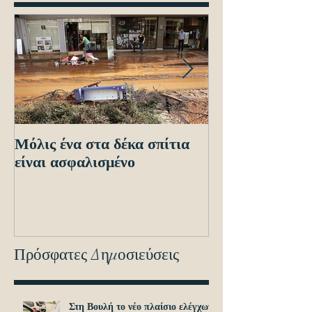
Μόλις ένα στα δέκα σπίτια
Οδηγίες προς τ
είναι ασφαλισμένο
ενόψει των ηλε
διασταυρώσεων
εντοπισμό ανα
οχημά
Πρόσφατες Δημοσιεύσεις
Στη Βουλή το νέο πλαίσιο ελέγχων