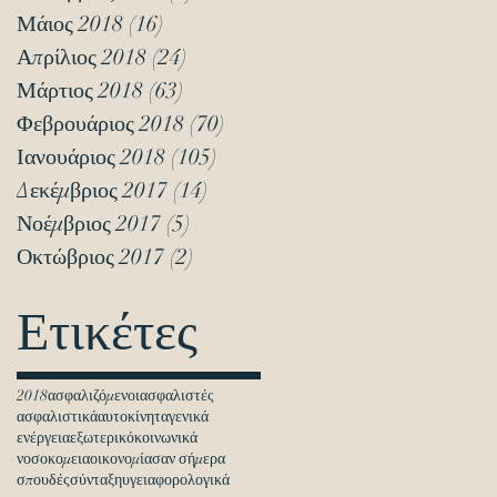
Μάιος 2018
(16)
16 Αναρτήσεις
Απρίλιος 2018
(24)
24 Αναρτήσεις
Μάρτιος 2018
(63)
63 Αναρτήσεις
Φεβρουάριος 2018
(70)
70 Αναρτήσεις
Ιανουάριος 2018
(105)
105 Αναρτήσεις
Δεκέμβριος 2017
(14)
14 Αναρτήσεις
Νοέμβριος 2017
(5)
5 Αναρτήσεις
Οκτώβριος 2017
(2)
2 Αναρτήσεις
Ετικέτες
2018
ασφαλιζόμενοι
ασφαλιστές
ασφαλιστικά
αυτοκίνητα
γενικά
ενέργεια
εξωτερικό
κοινωνικά
νοσοκομεια
οικονομία
σαν σήμερα
σπουδές
σύνταξη
υγεια
φορολογικά