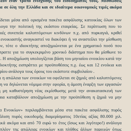
λέον έναν τρόπο ενίσχυσης του εισοδήματός τους. Μισθώσεις 
 σε όλη την Ελλάδα και σε ιδιαίτερα οικονομικές τιμές ακόμα 
δεται μέσα από ορισμένα πακέτα ασφάλισης κατοικίας όλων των 
λογα την πολιτική της εκάστου εταιρείας. Σε περίπτωση που το 
ιές συνεπεία καλυπτόμενων κινδύνων π.χ. από πυρκαγιά, κριθεί 
ενοικιαστής αναγκαστεί να διακόψει ή να αναστείλει την μίσθωση 
, τότε ο ιδιοκτήτης αποζημιώνεται με ένα χρηματικό ποσό που 
έπραττε για το συγκεκριμένο χρονικό διάστημα που θα μίσθωνε το 
ά. Η αποζημίωση υπολογίζεται βάση του μηνιαίου ενοικίου κατά την 
διοκτήτης εισπράττει με προϋποθέσεις π.χ. έως και 12 ενοίκια και 
ρίου ανάλογα τους όρους του εκάστοτε συμβολαίου .
η απώλεια των ενοικίων να οφείλεται σε ζημιές από καλυπτόμενες 
η να δηλώνεται νόμιμα στην εφορία, η άμεση έναρξη των εργασιών 
η μη καθυστέρηση νέας εκμίσθωσης μετά την ανακατασκευή των 
αια καταβάλουν αποζημίωση με την προϋπόθεση η ζημιά να μην 
 Ενοικίων» περιλαμβάνεται μέσα στα πακέτα ασφάλισης πυρός 
άλιση πυρός οικοδομής διαμερίσματος 10ετίας αξίας 80.000 χιλ. 
ικά ακόμα και από 70 ευρώ το έτος (ίσως και λιγότερο!) ανάλογα 
πιπλέον της απώλειας ενοικίων και πλήθος άλλων παροχών όπως 