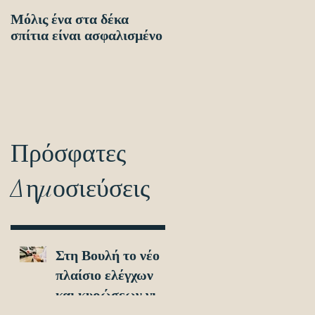
Μόλις ένα στα δέκα
Οδηγίες προς τους
σπίτια είναι ασφαλισμένο
πολίτες ενόψει των
ηλεκτρονικών
διασταυρώσεων για τον
εντοπισμό ανασφάλιστω
οχημά
Πρόσφατες
Δημοσιεύσεις
Στη Βουλή το νέο
πλαίσιο ελέγχων
και κυρώσεων για
τα ανασφάλιστα