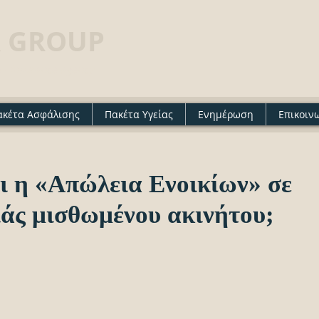
 GROUP
· Insurance agency
ακέτα Ασφάλισης
Πακέτα Υγείας
Ενημέρωση
Επικοιν
ι η «Απώλεια Ενοικίων» σε
άς μισθωμένου ακινήτου;