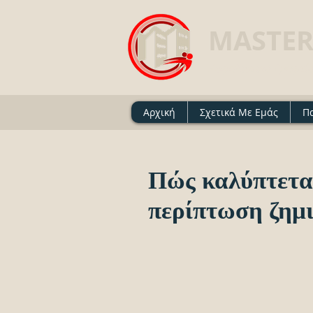
MASTER
Ασφαλιστικό Γραφείο 
Αρχική
Σχετικά Με Εμάς
Π
Πώς καλύπτετα
περίπτωση ζημι