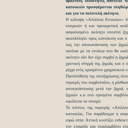
αρκετούς ιδιοκτήτες αποτελεί π
κατοικιών προσφέρονται πληθώρα
και για τα πολυτελή ακίνητα.
Η κάλυψη «Απώλεια Ενοικίων» δί
εταιρειών ή και προαιρετικά ανά
ασφαλισμένο ακίνητο υποστεί ζημ
ακατάλληλο προς κατοίκιση και ο 
έως την αποκατάσταση των ζημιών
ισούται με τα ενοίκια που θα εισ
ακίνητο εάν δεν είχε συμβεί η ζημι
χρονική στιγμή της ζημιάς και ο ι
μέχρι ενός ορισμένου χρηματικού ο
Προϋπόθεση της αποζημίωσης είναι 
παροχές του συμβολαίου, η μίσθωσ
αποκατάστασης μετά την ζημιά, 
ζημιών κ.α ενώ ορισμένα συμβόλ
οφείλεται σε σεισμό.
Το κόστος της παροχής «Απώλεια
κατοικίας. Για παράδειγμα η ασφ
ευρώ στην Αττική κοστίζει ενδεικτ
την εταιρεία και περιλαμβάνει ε