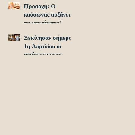
Προσοχή: O
οχήματα!
καύσωνας αυξάνει
τα ατυχήματα!
Ξεκίνησαν σήμερα
1η Απριλίου οι
αιτήσεις για το
Υouth Pass 2024!