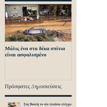
Μόλις ένα στα δέκα σπίτια
Οδηγίες προς τ
είναι ασφαλισμένο
ενόψει των ηλε
διασταυρώσεων
εντοπισμό ανα
οχημά
Πρόσφατες Δημοσιεύσεις
Στη Βουλή το νέο πλαίσιο ελέγχων