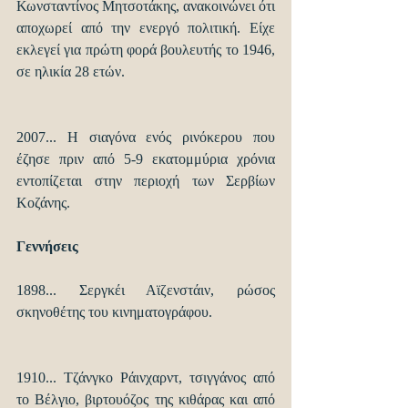
Κωνσταντίνος Μητσοτάκης, ανακοινώνει ότι 
αποχωρεί από την ενεργό πολιτική. Είχε 
εκλεγεί για πρώτη φορά βουλευτής το 1946, 
σε ηλικία 28 ετών.
2007... Η σιαγόνα ενός ρινόκερου που 
έζησε πριν από 5-9 εκατομμύρια χρόνια 
εντοπίζεται στην περιοχή των Σερβίων 
Κοζάνης.
Γεννήσεις
1898... Σεργκέι Αϊζενστάιν, ρώσος 
σκηνοθέτης του κινηματογράφου.
1910... Τζάνγκο Ράινχαρντ, τσιγγάνος από 
το Βέλγιο, βιρτουόζος της κιθάρας και από 