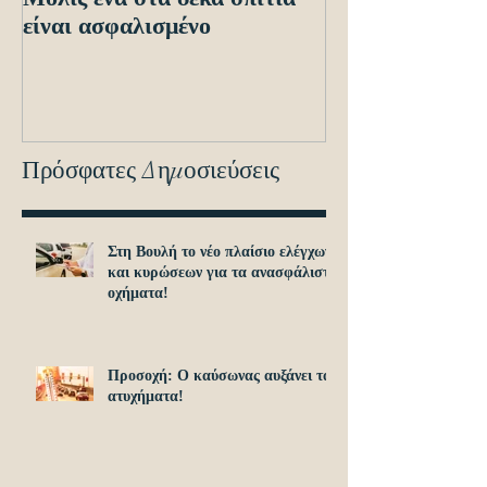
είναι ασφαλισμένο
ενόψει των ηλε
διασταυρώσεων
εντοπισμό ανα
οχημά
Πρόσφατες Δημοσιεύσεις
Στη Βουλή το νέο πλαίσιο ελέγχων
και κυρώσεων για τα ανασφάλιστα
οχήματα!
Προσοχή: O καύσωνας αυξάνει τα
ατυχήματα!