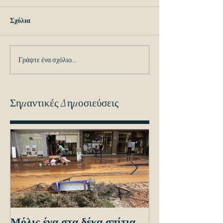
Σχόλια
Γράψτε ένα σχόλιο...
Σημαντικές Δημοσιεύσεις
Μόλις ένα στα δέκα σπίτια
Οδηγίες προς τ