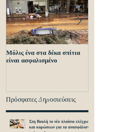
Μόλις ένα στα δέκα σπίτια
Οδηγίες προς τ
είναι ασφαλισμένο
ενόψει των ηλε
διασταυρώσεων
εντοπισμό ανα
οχημά
Πρόσφατες Δημοσιεύσεις
Στη Βουλή το νέο πλαίσιο ελέγχων
και κυρώσεων για τα ανασφάλιστα