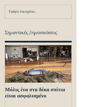
Γράψτε ένα σχόλιο...
Σημαντικές Δημοσιεύσεις
Μόλις ένα στα δέκα σπίτια
Οδηγίες προς τ
είναι ασφαλισμένο
ενόψει των ηλε
διασταυρώσεων