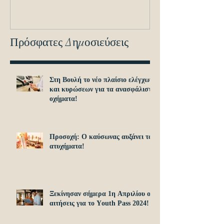
εντοπισμό ανα
οχημά
Πρόσφατες Δημοσιεύσεις
Στη Βουλή το νέο πλαίσιο ελέγχων
και κυρώσεων για τα ανασφάλιστα
οχήματα!
Προσοχή: O καύσωνας αυξάνει τα
ατυχήματα!
Ξεκίνησαν σήμερα 1η Απριλίου οι
αιτήσεις για το Υouth Pass 2024!