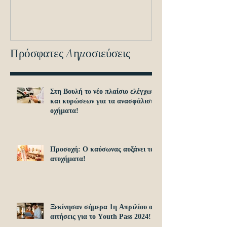
εντοπισμό ανα
οχημά
Πρόσφατες Δημοσιεύσεις
Στη Βουλή το νέο πλαίσιο ελέγχων
και κυρώσεων για τα ανασφάλιστα
οχήματα!
Προσοχή: O καύσωνας αυξάνει τα
ατυχήματα!
Ξεκίνησαν σήμερα 1η Απριλίου οι
αιτήσεις για το Υouth Pass 2024!