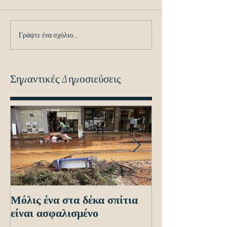
Γράψτε ένα σχόλιο...
Σημαντικές Δημοσιεύσεις
Μόλις ένα στα δέκα σπίτια
Οδηγίες προς τ
είναι ασφαλισμένο
ενόψει των ηλε
διασταυρώσεων