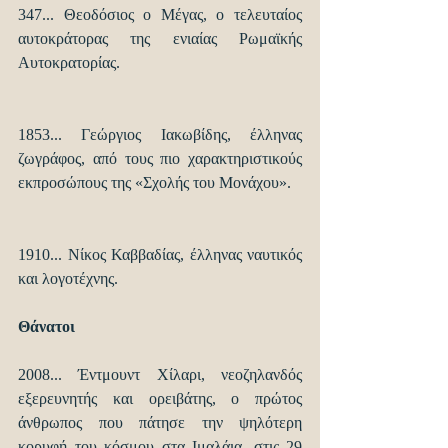
347... Θεοδόσιος ο Μέγας, ο τελευταίος 
αυτοκράτορας της ενιαίας Ρωμαϊκής 
Αυτοκρατορίας.
1853... Γεώργιος Ιακωβίδης, έλληνας 
ζωγράφος, από τους πιο χαρακτηριστικούς 
εκπροσώπους της «Σχολής του Μονάχου».
1910... Νίκος Καββαδίας, έλληνας ναυτικός 
και λογοτέχνης.
Θάνατοι
2008... Έντμουντ Χίλαρι, νεοζηλανδός 
εξερευνητής και ορειβάτης, ο πρώτος 
άνθρωπος που πάτησε την ψηλότερη 
κορυφή του κόσμου στα Ιμαλάια, στις 29 