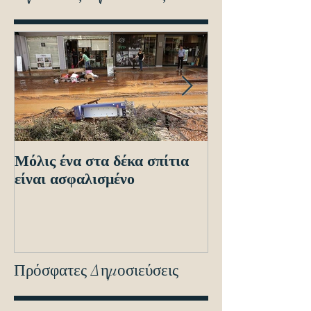
Μόλις ένα στα δέκα σπίτια
Οδηγίες προς τ
είναι ασφαλισμένο
ενόψει των ηλε
διασταυρώσεων
εντοπισμό ανα
οχημά
Πρόσφατες Δημοσιεύσεις