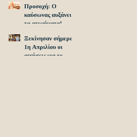
Προσοχή: O
οχήματα!
καύσωνας αυξάνει
τα ατυχήματα!
Ξεκίνησαν σήμερα
1η Απριλίου οι
αιτήσεις για το
Υouth Pass 2024!