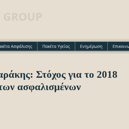
 GROUP
· Insurance agency
ακέτα Ασφάλισης
Πακέτα Υγείας
Ενημέρωση
Επικοιν
ράκης: Στόχος για το 2018
 των ασφαλισμένων