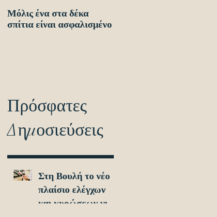
Μόλις ένα στα δέκα
Οδηγίες προς τους
σπίτια είναι ασφαλισμένο
πολίτες ενόψει των
ηλεκτρονικών
διασταυρώσεων για τον
εντοπισμό ανασφάλιστω
οχημά
Πρόσφατες
Δημοσιεύσεις
Στη Βουλή το νέο
πλαίσιο ελέγχων
και κυρώσεων για
τα ανασφάλιστα