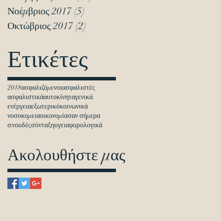
Νοέμβριος 2017
(5)
5 Αναρτήσεις
Οκτώβριος 2017
(2)
2 Αναρτήσεις
Ετικέτες
2018
ασφαλιζόμενοι
ασφαλιστές
ασφαλιστικά
αυτοκίνητα
γενικά
ενέργεια
εξωτερικό
κοινωνικά
νοσοκομεια
οικονομία
σαν σήμερα
σπουδές
σύνταξη
υγεια
φορολογικά
Ακολουθήστε μας