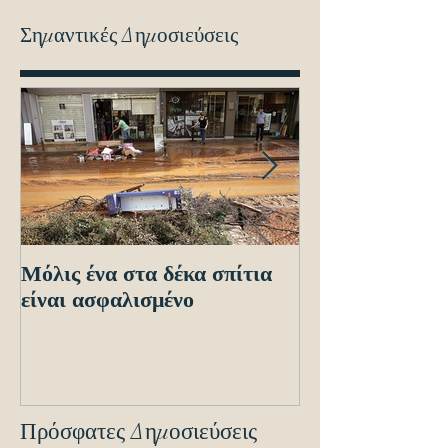
Σημαντικές Δημοσιεύσεις
Μόλις ένα στα δέκα σπίτια
Οδηγίες προς τ
είναι ασφαλισμένο
ενόψει των ηλε
διασταυρώσεων
εντοπισμό ανα
οχημά
Πρόσφατες Δημοσιεύσεις